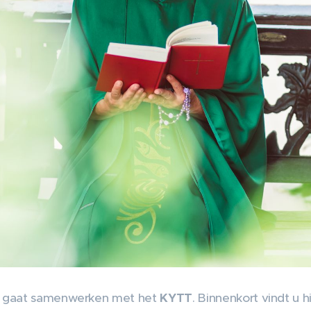
gaat samenwerken met het
KYTT
. Binnenkort vindt u h