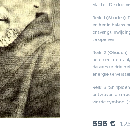
Master. De drie n
Reiki 1 (Shoden): 
en het in balans 
ontvangt inwijdin
te openen.
Reiki 2 (Okuden):
helen en mentaal/
de eerste drie he
energie te verste
Reiki 3 (Shinpiden
ontwaken en mees
vierde symbool (
595
€
1.2