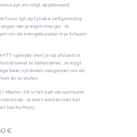
iveaus zijn als volgt opgebouwd:
De focus ligt op fysieke zelfgenezing
brengen van je eigen energie. Je
gen om de energiekanalen in je lichaam
 KYTT opleider leert je op afstand te
emotioneel te behandelen. Je krijgt
ilige Reiki-symbolen aangereikt om de
rken en te sturen.
) / Master: Dit is het pad van spiritueel
terschap. Je leert werken met het
het Dai-Ko-Myo).
50
€