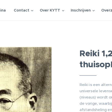
ina
Contact
Over KYTT
Inschrijven
Overz
Reiki 1,
thuisop
Reiki is een alte
universele levens
(niveaus) wordt 
de vorige, waarbij
afstandsheling en 