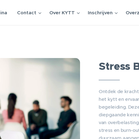
ina
Contact
Over KYTT
Inschrijven
Overz
Stress 
Ontdek de kracht 
het kytt en ervaa
begeleiding. Deze
diepgaande kenni
van overbelasting
stress en burn-ou
duurzaam aangep