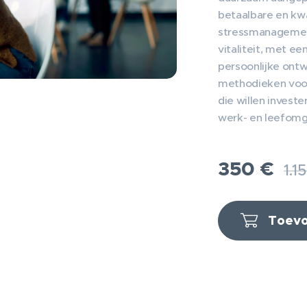
betaalbare en kwa
stressmanagemen
vitaliteit, met e
persoonlijke ontw
methodieken voor 
die willen invest
werk- en leefom
350
€
1.1
Toevo