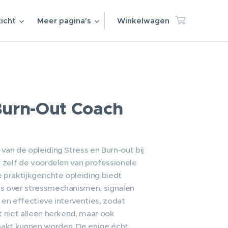
icht
Meer pagina's
Winkelwagen
Burn-Out Coach
van de opleiding Stress en Burn-out bij
r zelf de voordelen van professionele
 praktijkgerichte opleiding biedt
s over stressmechanismen, signalen
 en effectieve interventies, zodat
t niet alleen herkend, maar ook
akt kunnen worden. De enige écht